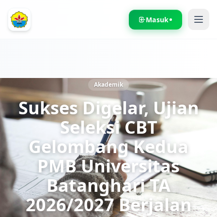
Masuk
Akademik
Sukses Digelar, Ujian
Seleksi CBT
Gelombang Kedua
PMB Universitas
Batanghari TA
2026/2027 Berjalan