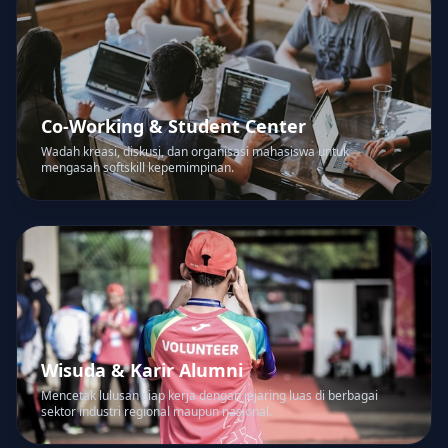
Co-Working & Student Center
Wadah kreasi, diskusi, dan organisasi mahasiswa untuk
mengasah softskill kepemimpinan.
Wisuda & Karir Alumni
Mencetak lulusan siap kerja dengan jejaring luas di berbagai
sektor industri regional maupun nasional.