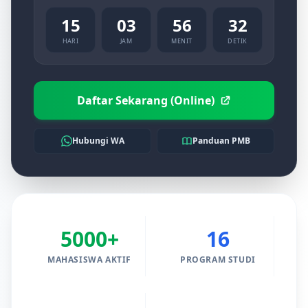
15
03
56
30
HARI
JAM
MENIT
DETIK
Daftar Sekarang (Online)
Hubungi WA
Panduan PMB
5000+
16
MAHASISWA AKTIF
PROGRAM STUDI