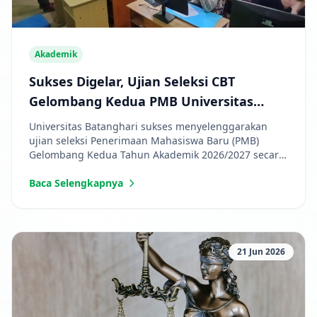
Akademik
Sukses Digelar, Ujian Seleksi CBT
Gelombang Kedua PMB Universitas
Batanghari TA 2026/2027 Berjalan Lancar
Universitas Batanghari sukses menyelenggarakan
ujian seleksi Penerimaan Mahasiswa Baru (PMB)
Gelombang Kedua Tahun Akademik 2026/2027 secara
Computer Based Test (CBT) baik online maupun
offline.
Baca Selengkapnya
21 Jun 2026