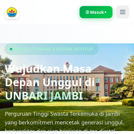
Masuk
PMB GELOMBANG 3 SEGERA DITUTUP
Wujudkan Masa
Depan Unggul di
UNBARI JAMBI
Perguruan Tinggi Swasta Terkemuka di Jambi
yang berkomitmen mencetak generasi unggul,
berkarakter, dan siap bersaing di era digital.