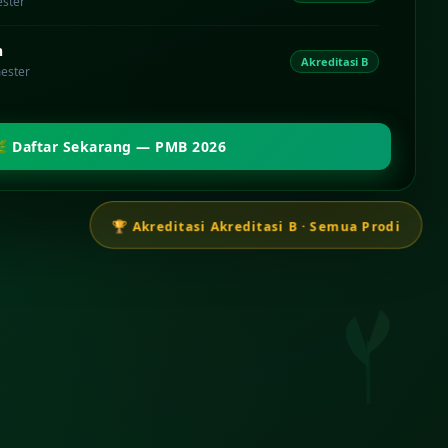
ester
n
Akreditasi B
mester
 Daftar Sekarang — PMB 2026
🏆 Akreditasi Akreditasi B · Semua Prodi