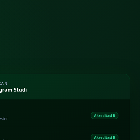
IAN
gram Studi
Akreditasi B
ester
Akreditasi B