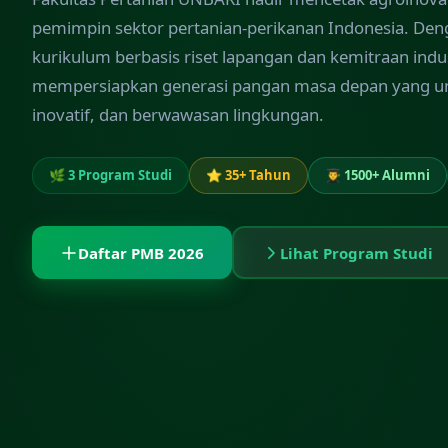
pemimpin sektor pertanian-perikanan Indonesia. De
kurikulum berbasis riset lapangan dan kemitraan indu
mempersiapkan generasi pangan masa depan yang u
inovatif, dan berwawasan lingkungan.
🌿 3 Program Studi
⭐ 35+ Tahun
👨‍🎓 1500+ Alumni
Daftar PMB 2026
Lihat Program Studi