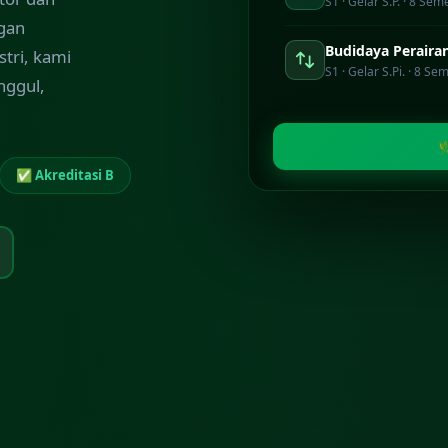
S1 · Gelar S.P. · 8 Sem
ngan
Budidaya Peraira
stri, kami
S1 · Gelar S.Pi. · 8 Se
nggul,

✅ Akreditasi B