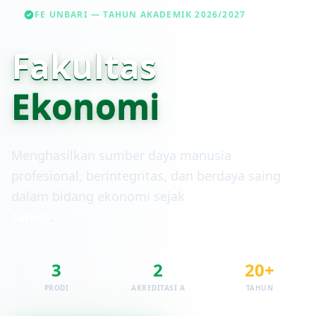
FE UNBARI — TAHUN AKADEMIK 2026/2027
Fakultas
Ekonomi
Menghasilkan sumber daya manusia
profesional, berintegritas, dan berdaya saing
dalam bidang ekonomi sejak
lebih dari 20
tahun
.
3
2
20+
PRODI
AKREDITASI A
TAHUN