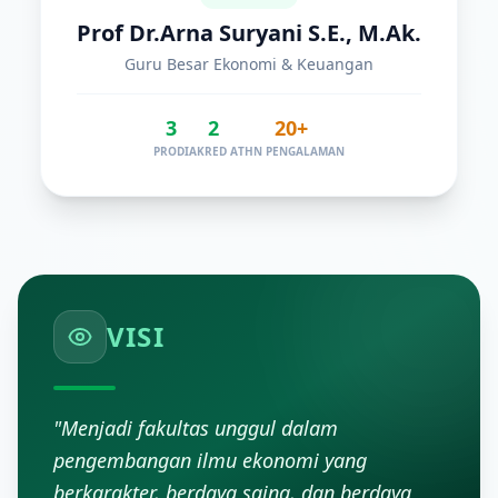
Prof Dr.Arna Suryani S.E., M.Ak.
Guru Besar Ekonomi & Keuangan
3
2
20+
PRODI
AKRED A
THN PENGALAMAN
VISI
"Menjadi fakultas unggul dalam
pengembangan ilmu ekonomi yang
berkarakter, berdaya saing, dan berdaya